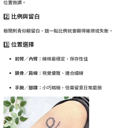
位置微調。
2️⃣ 比例與留白
極簡刺青仰賴留白，錯一點比例就會顯得擁擠或失衡。
3️⃣ 位置選擇
前臂／內臂
：線條最穩定、保存性佳
鎖骨／肩線
：視覺優雅、適合細線
手腕／腳踝
：小巧精緻，但需留意日常磨損