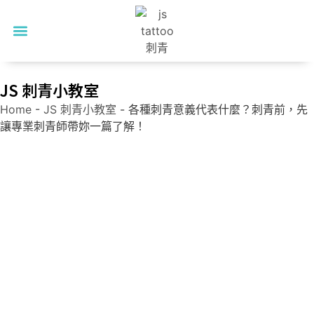
首頁
關於我們
美麗見證
服務項目
JS 刺青小教室
常見FAQ
聯絡我們
JS 刺青小教室
Home
-
JS 刺青小教室
-
各種刺青意義代表什麼？刺青前，先
讓專業刺青師帶妳一篇了解！